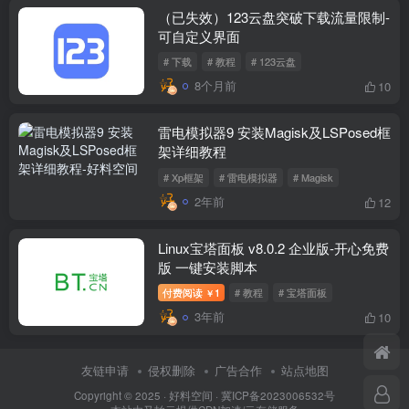
（已失效）123云盘突破下载流量限制-
可自定义界面
# 下载
# 教程
# 123云盘
8个月前
10
雷电模拟器9 安装Magisk及LSPosed框
架详细教程
# Xp框架
# 雷电模拟器
# Magisk
2年前
12
Linux宝塔面板 v8.0.2 企业版-开心免费
版 一键安装脚本
付费阅读
1
# 教程
# 宝塔面板
￥
3年前
10
友链申请
侵权删除
广告合作
站点地图
Copyright © 2025 ·
好料空间
·
冀ICP备2023006532号