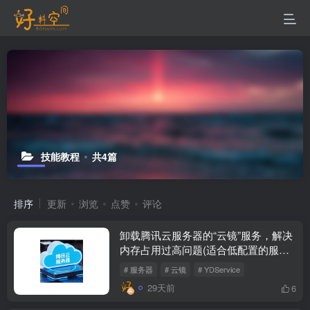
技能教程
共4篇
排序
更新
浏览
点赞
评论
卸载腾讯云服务器的“云镜”服务，解决
内存占用过高问题(适合低配置的服务
器)
# 服务器
# 云镜
# YDService
29天前
6