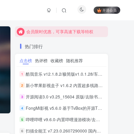
开通会员
会员限时优惠，可享高速下载等特权
会员限时优惠，可享高速下载等特权
会员限时优惠，可享高速下载等特权
热门排行
点击榜
热评榜
收藏榜
随机推荐
酷我音乐 v12.1.8.2/极简版v1.0.1.28/车机版v7.6.2.21 去广告解锁会员版最新可用版
1
新小苹果影视盒子 v1.6.2 内置超多线路 免捐赠版
2
开源阅读3.0 v3.25_15604 原版/去除书源限制/内置书源版 及 2025.09月书源
3
FongMi影视 v5.6.0 基于TvBox的开源TV盒子&安卓影视播放器
4
哔哩哔哩 v9.6.0-内置哔哩漫游模块/去广告精简优化版
5
扫描全能王 v7.23.0.2607290000 国内版/国际版 解锁本地会员
6