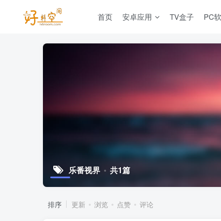
首页
安卓应用
TV盒子
PC
乐番视界
共1篇
排序
更新
浏览
点赞
评论