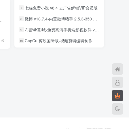
七猫免费小说 v8.4 去广告解锁VIP会员版
7
微博 v16.7.4-内置微博猪手 2.5.3-350 去广告净化模块-支持安卓15
8
，省钱又省心的免费观影软件。这里是为喜欢看影视剧，纪录片等等用户的而设计的，内在含有各种出色的剧场，为用户无聊且枯...
布蕾4K影城-免费高清手机端影视软件 v3.5.1 去广告纯净版
9
6
CapCut剪映国际版-视频剪辑编辑制作工具 v18.8.0 解锁专业版
10