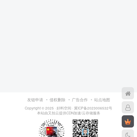
友链申请
侵权删除
广告合作
站点地图
Copyright © 2025 ·
好料空间
·
冀ICP备2023006532号
本站由
又拍云
提供CDN加速/云存储服务