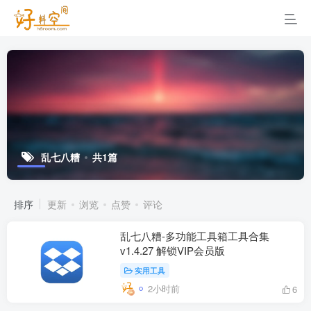
乱七八糟
共1篇
排序
更新
浏览
点赞
评论
乱七八糟-多功能工具箱工具合集
v1.4.27 解锁VIP会员版
实用工具
2小时前
6