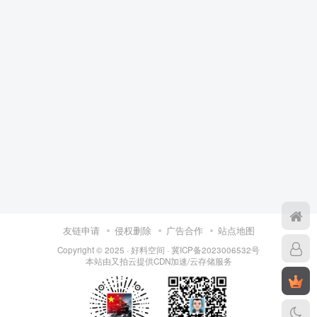
友链申请
侵权删除
广告合作
站点地图
Copyright © 2025 ·
好料空间
·
冀ICP备2023006532号
本站由
又拍云
提供CDN加速/云存储服务