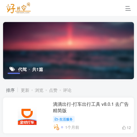
代驾
共1篇
排序
更新
浏览
点赞
评论
滴滴出行-打车出行工具 v8.0.1 去广告
精简版
生活服务
1个月前
12