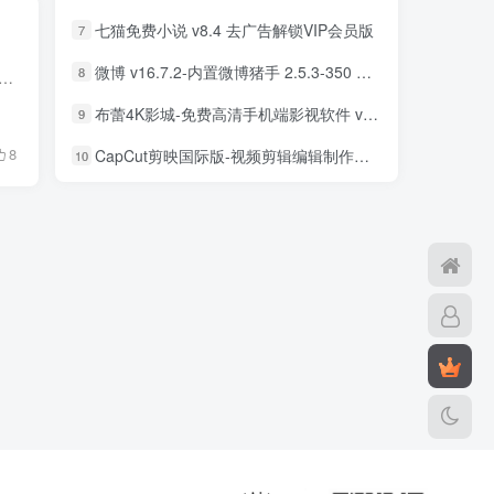
七猫免费小说 v8.4 去广告解锁VIP会员版
7
微博 v16.7.2-内置微博猪手 2.5.3-350 去广告净化模块-支持安卓15
8
)是一款屏幕录像软件，傲软屏幕录屏工具可以录屏幕任何区域及编辑视频，支持任务录制，可根据需要设置开始与停止录制时间，创建计划任务后，傲软录屏将在特定时间自动录制电...
布蕾4K影城-免费高清手机端影视软件 v3.5.1 去广告纯净版
9
8
CapCut剪映国际版-视频剪辑编辑制作工具 v18.8.0 解锁专业版
10