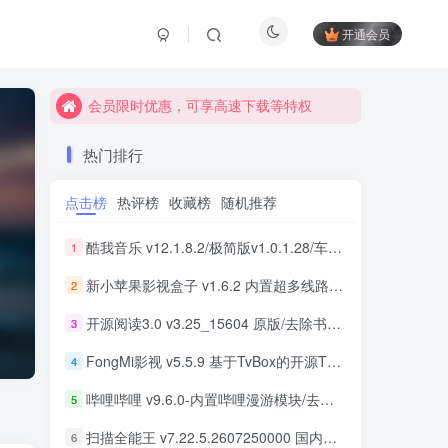
开通会员
会员限时优惠，可享高速下载等特权
会员限时优惠，可享高速下载等特权
会员限时优惠，可享高速下载等特权
热门排行
点击榜
热评榜
收藏榜
随机推荐
酷我音乐 v12.1.8.2/极简版v1.0.1.28/车机版v7.6.2.21 去广告解锁会员版最新可用版
1
新小苹果影视盒子 v1.6.2 内置超多线路 免捐赠版
2
开源阅读3.0 v3.25_15604 原版/去除书源限制/内置书源版 及 2025.09月书源
3
FongMi影视 v5.5.9 基于TvBox的开源TV盒子&安卓影视播放器
4
哔哩哔哩 v9.6.0-内置哔哩漫游模块/去广告精简优化版
5
扫描全能王 v7.22.5.2607250000 国内版/国际版 解锁本地会员
6