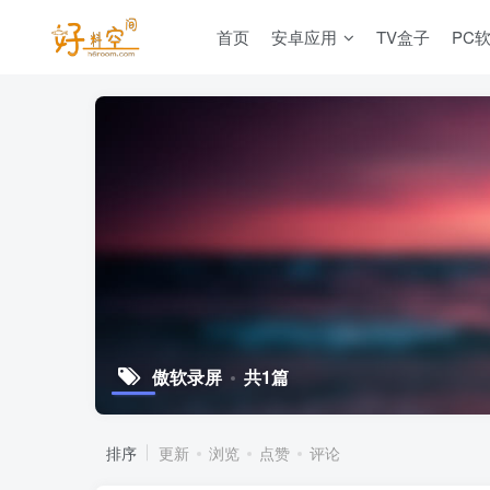
首页
安卓应用
TV盒子
PC
傲软录屏
共1篇
排序
更新
浏览
点赞
评论