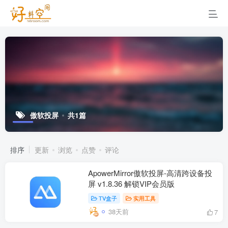
傲软投屏
共1篇
排序
更新
浏览
点赞
评论
ApowerMirror傲软投屏-高清跨设备投
屏 v1.8.36 解锁VIP会员版
TV盒子
实用工具
38天前
7