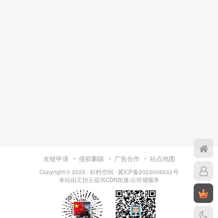
友链申请
侵权删除
广告合作
站点地图
Copyright © 2025 ·
好料空间
·
冀ICP备2023006532号
本站由
又拍云
提供CDN加速/云存储服务