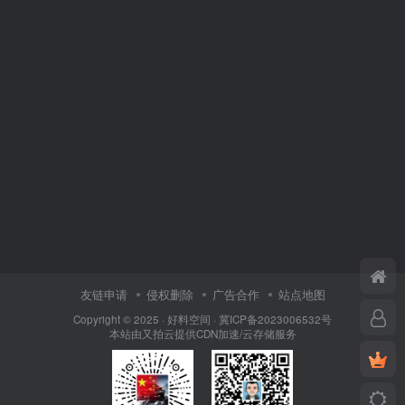
友链申请
侵权删除
广告合作
站点地图
Copyright © 2025 ·
好料空间
·
冀ICP备2023006532号
本站由
又拍云
提供CDN加速/云存储服务