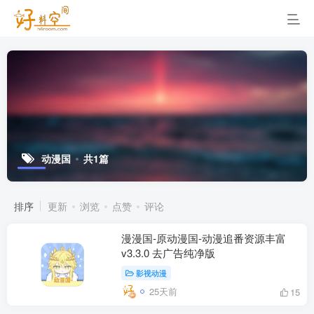
动漫国
共1篇
排序
更新
浏览
点赞
评论
漫漫国-原动漫国-动漫追番资源丰富
v3.3.0 去广告纯净版
影视动漫
25天前
15