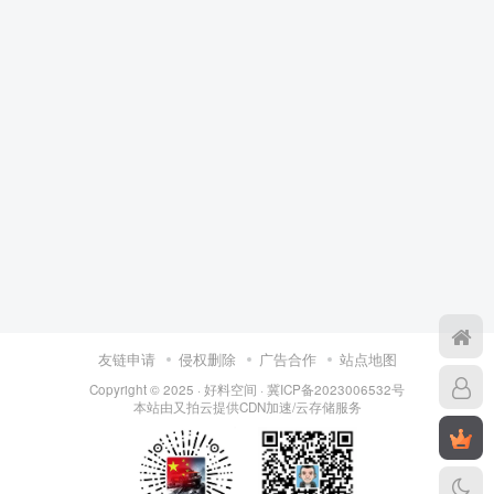
友链申请
侵权删除
广告合作
站点地图
Copyright © 2025 ·
好料空间
·
冀ICP备2023006532号
本站由
又拍云
提供CDN加速/云存储服务