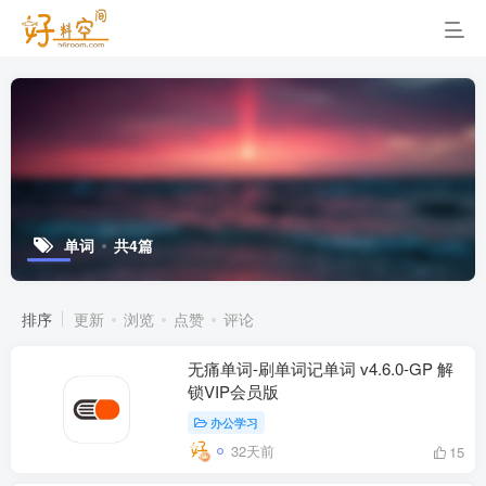
单词
共4篇
排序
更新
浏览
点赞
评论
无痛单词-刷单词记单词 v4.6.0-GP 解
锁VIP会员版
办公学习
32天前
15