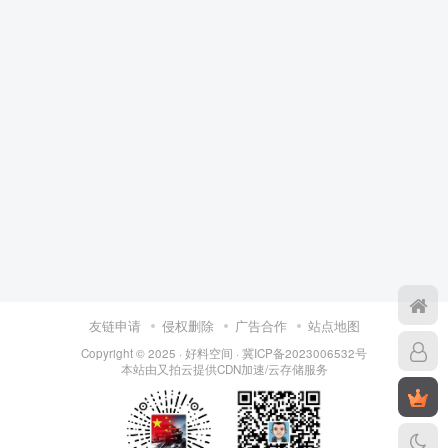
友链申请
侵权删除
广告合作
站点地图
Copyright © 2025 ·
好料空间
·
冀ICP备2023006532号
本站由
又拍云
提供CDN加速/云存储服务