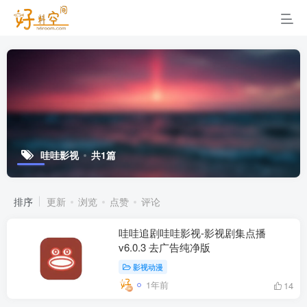
哇哇影视
共1篇
排序
更新
浏览
点赞
评论
哇哇追剧哇哇影视-影视剧集点播
v6.0.3 去广告纯净版
影视动漫
1年前
14