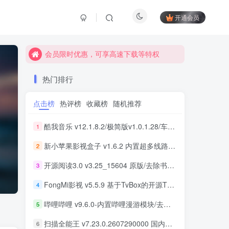
开通会员
会员限时优惠，可享高速下载等特权
会员限时优惠，可享高速下载等特权
会员限时优惠，可享高速下载等特权
热门排行
点击榜
热评榜
收藏榜
随机推荐
酷我音乐 v12.1.8.2/极简版v1.0.1.28/车机版v7.6.2.21 去广告解锁会员版最新可用版
1
新小苹果影视盒子 v1.6.2 内置超多线路 免捐赠版
2
开源阅读3.0 v3.25_15604 原版/去除书源限制/内置书源版 及 2025.09月书源
3
FongMi影视 v5.5.9 基于TvBox的开源TV盒子&安卓影视播放器
4
哔哩哔哩 v9.6.0-内置哔哩漫游模块/去广告精简优化版
5
扫描全能王 v7.23.0.2607290000 国内版/国际版 解锁本地会员
6