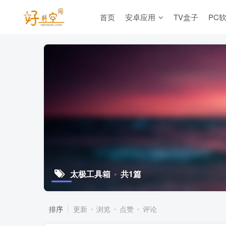
首页
安卓应用
TV盒子
PC
太极工具箱
共1篇
排序
更新
浏览
点赞
评论