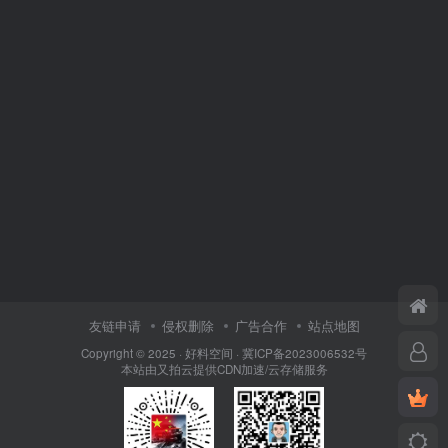
友链申请
侵权删除
广告合作
站点地图
Copyright © 2025 ·
好料空间
·
冀ICP备2023006532号
本站由
又拍云
提供CDN加速/云存储服务