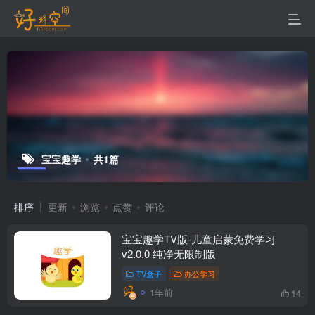
宝宝趣学
共1篇
排序
更新
浏览
点赞
评论
宝宝趣学TV版-儿童启蒙免费学习
v2.0.0 纯净无限制版
TV盒子
办公学习
1年前
14