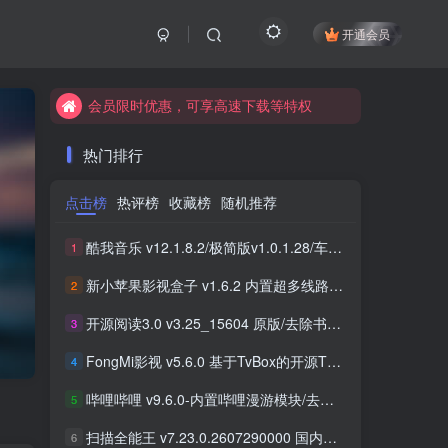
开通会员
会员限时优惠，可享高速下载等特权
会员限时优惠，可享高速下载等特权
会员限时优惠，可享高速下载等特权
热门排行
点击榜
热评榜
收藏榜
随机推荐
酷我音乐 v12.1.8.2/极简版v1.0.1.28/车机版v7.6.2.21 去广告解锁会员版最新可用版
1
新小苹果影视盒子 v1.6.2 内置超多线路 免捐赠版
2
开源阅读3.0 v3.25_15604 原版/去除书源限制/内置书源版 及 2025.09月书源
3
FongMi影视 v5.6.0 基于TvBox的开源TV盒子&安卓影视播放器
4
哔哩哔哩 v9.6.0-内置哔哩漫游模块/去广告精简优化版
5
扫描全能王 v7.23.0.2607290000 国内版/国际版 解锁本地会员
6