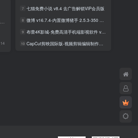
七猫免费小说 v8.4 去广告解锁VIP会员版
7
微博 v16.7.4-内置微博猪手 2.5.3-350 去广告净化模块-支持安卓15
8
KineMaster巧影 是集合了视频编辑、音频制作、以及照片视频模版的综合应用软件，配备了先进的视频编辑功能，如关键帧动画、色度键（绿屏）、速度控制 (加速、慢动作视频)、视频倒放、智能抠像等
布蕾4K影城-免费高清手机端影视软件 v3.5.1 去广告纯净版
9
14
CapCut剪映国际版-视频剪辑编辑制作工具 v18.8.0 解锁专业版
10