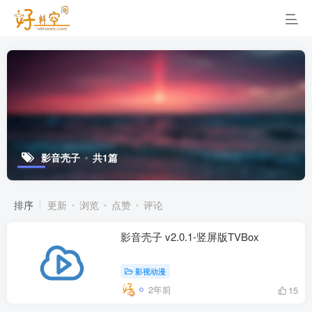
影音壳子
共1篇
排序
更新
浏览
点赞
评论
影音壳子 v2.0.1-竖屏版TVBox
影视动漫
2年前
15