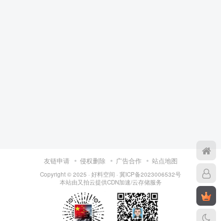
友链申请
侵权删除
广告合作
站点地图
Copyright © 2025 ·
好料空间
·
冀ICP备2023006532号
本站由
又拍云
提供CDN加速/云存储服务