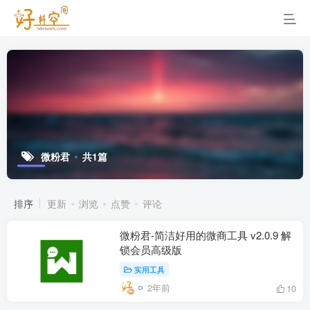
微粉君
共1篇
排序
更新
浏览
点赞
评论
微粉君-简洁好用的微商工具 v2.0.9 解
锁会员高级版
实用工具
2年前
10