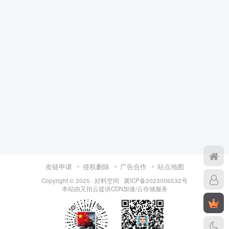
友链申请
侵权删除
广告合作
站点地图
Copyright © 2025 ·
好料空间
·
冀ICP备2023006532号
本站由
又拍云
提供CDN加速/云存储服务