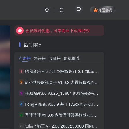
开通会员
会员限时优惠，可享高速下载等特权
会员限时优惠，可享高速下载等特权
会员限时优惠，可享高速下载等特权
热门排行
点击榜
热评榜
收藏榜
随机推荐
酷我音乐 v12.1.8.2/极简版v1.0.1.28/车机版v7.6.2.21 去广告解锁会员版最新可用版
1
新小苹果影视盒子 v1.6.2 内置超多线路 免捐赠版
2
开源阅读3.0 v3.25_15604 原版/去除书源限制/内置书源版 及 2025.09月书源
3
FongMi影视 v5.5.9 基于TvBox的开源TV盒子&安卓影视播放器
4
哔哩哔哩 v9.6.0-内置哔哩漫游模块/去广告精简优化版
5
扫描全能王 v7.23.0.2607290000 国内版/国际版 解锁本地会员
6