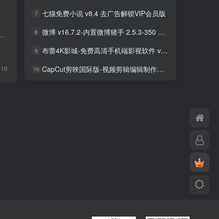
七猫免费小说 v8.4 去广告解锁VIP会员版
7
微博 v16.7.2-内置微博猪手 2.5.3-350 去广告净化模块-支持安卓15
8
强大的功能，简单轻松的找到各种优质的书籍资源进行收听，为用户提供了更多舒适的收听模式，可以为用户在冬天的时候解放双...
布蕾4K影城-免费高清手机端影视软件 v3.5.1 去广告纯净版
9
10
CapCut剪映国际版-视频剪辑编辑制作工具 v18.8.0 解锁专业版
10