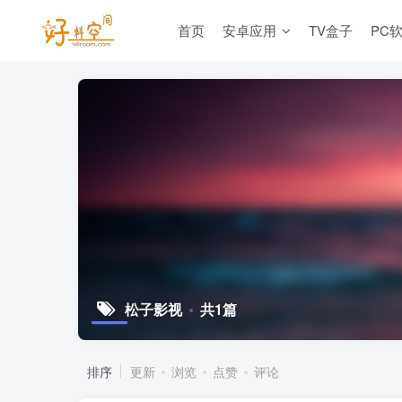
首页
安卓应用
TV盒子
PC
松子影视
共1篇
排序
更新
浏览
点赞
评论