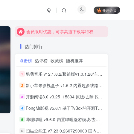
开通会员
会员限时优惠，可享高速下载等特权
会员限时优惠，可享高速下载等特权
会员限时优惠，可享高速下载等特权
热门排行
点击榜
热评榜
收藏榜
随机推荐
酷我音乐 v12.1.8.2/极简版v1.0.1.28/车机版v7.6.2.21 去广告解锁会员版最新可用版
1
新小苹果影视盒子 v1.6.2 内置超多线路 免捐赠版
2
开源阅读3.0 v3.25_15604 原版/去除书源限制/内置书源版 及 2025.09月书源
3
FongMi影视 v5.6.1 基于TvBox的开源TV盒子&安卓影视播放器
4
哔哩哔哩 v9.6.0-内置哔哩漫游模块/去广告精简优化版
5
扫描全能王 v7.23.0.2607290000 国内版/国际版 解锁本地会员
6