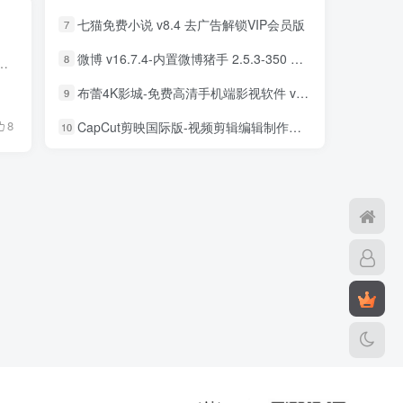
七猫免费小说 v8.4 去广告解锁VIP会员版
7
微博 v16.7.4-内置微博猪手 2.5.3-350 去广告净化模块-支持安卓15
8
包括电影、电视剧、动漫、综艺、短剧等多种类型的节目，满足用户的各种观看需求。该平台支持高清画质播放，用户可以根据自...
布蕾4K影城-免费高清手机端影视软件 v3.5.1 去广告纯净版
9
8
CapCut剪映国际版-视频剪辑编辑制作工具 v18.8.0 解锁专业版
10