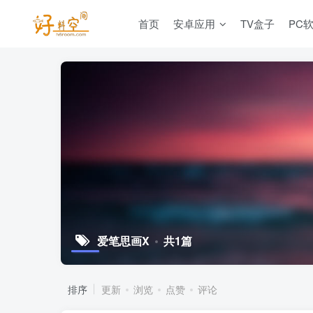
首页
安卓应用
TV盒子
PC
爱笔思画X
共1篇
排序
更新
浏览
点赞
评论