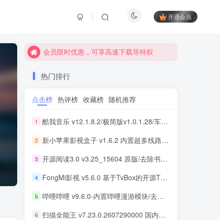
开通会员
会员限时优惠，可享高速下载等特权
会员限时优惠，可享高速下载等特权
会员限时优惠，可享高速下载等特权
热门排行
点击榜
热评榜
收藏榜
随机推荐
酷我音乐 v12.1.8.2/极简版v1.0.1.28/车机版v7.6.2.21 去广告解锁会员版最新可用版
1
新小苹果影视盒子 v1.6.2 内置超多线路 免捐赠版
2
开源阅读3.0 v3.25_15604 原版/去除书源限制/内置书源版 及 2025.09月书源
3
FongMi影视 v5.6.0 基于TvBox的开源TV盒子&安卓影视播放器
4
哔哩哔哩 v9.6.0-内置哔哩漫游模块/去广告精简优化版
5
扫描全能王 v7.23.0.2607290000 国内版/国际版 解锁本地会员
6