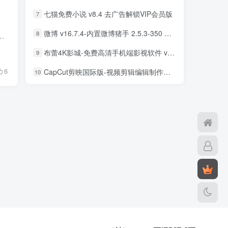
七猫免费小说 v8.4 去广告解锁VIP会员版
7
微博 v16.7.4-内置微博猪手 2.5.3-350 去广告净化模块-支持安卓15
8
 15000 多种画笔、21000 多种材料、2100 多种字体、84 种滤镜、46 种网纹、27 种混合模式、记录绘图...
布蕾4K影城-免费高清手机端影视软件 v3.5.1 去广告纯净版
9
6
CapCut剪映国际版-视频剪辑编辑制作工具 v18.8.0 解锁专业版
10