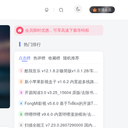
开通会员
会员限时优惠，可享高速下载等特权
会员限时优惠，可享高速下载等特权
会员限时优惠，可享高速下载等特权
热门排行
点击榜
热评榜
收藏榜
随机推荐
酷我音乐 v12.1.8.2/极简版v1.0.1.28/车机版v7.6.2.21 去广告解锁会员版最新可用版
1
新小苹果影视盒子 v1.6.2 内置超多线路 免捐赠版
2
开源阅读3.0 v3.25_15604 原版/去除书源限制/内置书源版 及 2025.09月书源
3
FongMi影视 v5.6.0 基于TvBox的开源TV盒子&安卓影视播放器
4
哔哩哔哩 v9.6.0-内置哔哩漫游模块/去广告精简优化版
5
扫描全能王 v7.23.0.2607290000 国内版/国际版 解锁本地会员
6