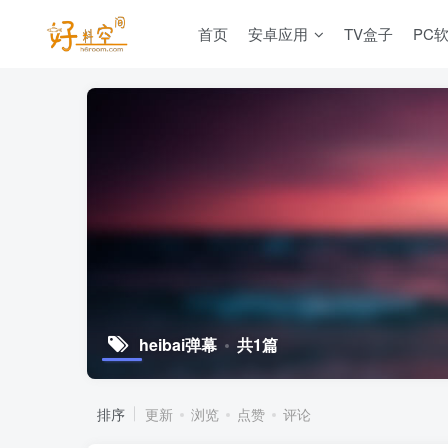
首页
安卓应用
TV盒子
PC
heibai弹幕
共1篇
排序
更新
浏览
点赞
评论