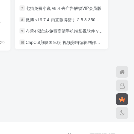
七猫免费小说 v8.4 去广告解锁VIP会员版
7
微博 v16.7.4-内置微博猪手 2.5.3-350 去广告净化模块-支持安卓15
8
不管是什么题材的，什么都有包含在内，上新的速度非常的快，都会在第...
布蕾4K影城-免费高清手机端影视软件 v3.5.1 去广告纯净版
9
6
CapCut剪映国际版-视频剪辑编辑制作工具 v18.8.0 解锁专业版
10