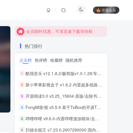
开通会员
会员限时优惠，可享高速下载等特权
会员限时优惠，可享高速下载等特权
会员限时优惠，可享高速下载等特权
热门排行
点击榜
热评榜
收藏榜
随机推荐
酷我音乐 v12.1.8.2/极简版v1.0.1.28/车机版v7.6.2.21 去广告解锁会员版最新可用版
1
新小苹果影视盒子 v1.6.2 内置超多线路 免捐赠版
2
开源阅读3.0 v3.25_15604 原版/去除书源限制/内置书源版 及 2025.09月书源
3
FongMi影视 v5.5.9 基于TvBox的开源TV盒子&安卓影视播放器
4
哔哩哔哩 v9.6.0-内置哔哩漫游模块/去广告精简优化版
5
扫描全能王 v7.23.0.2607290000 国内版/国际版 解锁本地会员
6