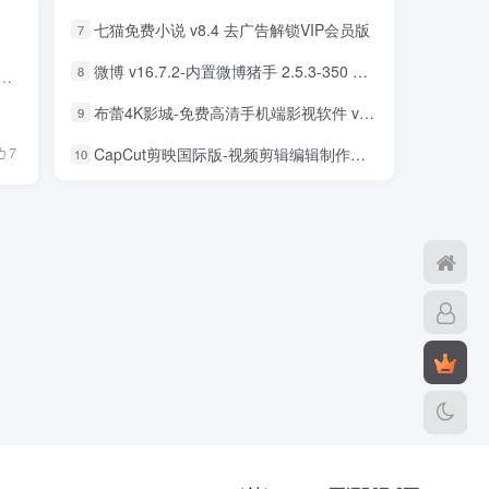
七猫免费小说 v8.4 去广告解锁VIP会员版
7
微博 v16.7.2-内置微博猪手 2.5.3-350 去广告净化模块-支持安卓15
8
，主要功能是“合成”，而非“剪辑”。如果您只是想做一些简单的视频剪辑，使用其它app会更方便。NodeVideo不同于任何一款视频编辑app，它的操作与功能更像专...
布蕾4K影城-免费高清手机端影视软件 v3.5.1 去广告纯净版
9
7
CapCut剪映国际版-视频剪辑编辑制作工具 v18.8.0 解锁专业版
10