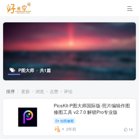
P图大师
共1篇
排序
更新
浏览
点赞
评论
PicsKit-P图大师国际版-照片编辑作图
修图工具 v2.7.0 解锁Pro专业版
拍照修图
2年前
14