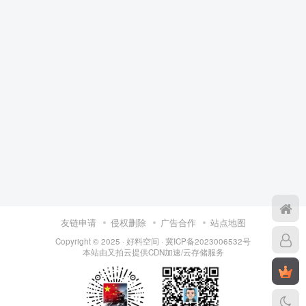
友链申请
侵权删除
广告合作
站点地图
Copyright © 2025 ·
好料空间
·
冀ICP备2023006532号
本站由
又拍云
提供CDN加速/云存储服务