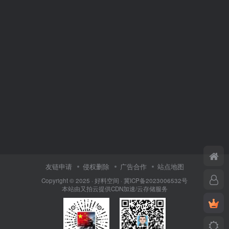
友链申请
侵权删除
广告合作
站点地图
Copyright © 2025 ·
好料空间
·
冀ICP备2023006532号
本站由
又拍云
提供CDN加速/云存储服务