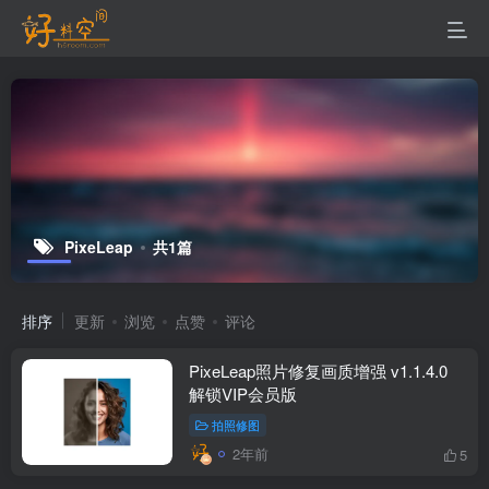
PixeLeap
共1篇
排序
更新
浏览
点赞
评论
PixeLeap照片修复画质增强 v1.1.4.0
解锁VIP会员版
拍照修图
2年前
5