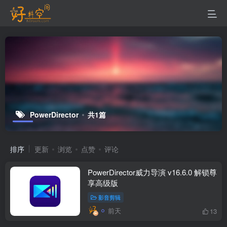
PowerDirector
共1篇
排序
更新
浏览
点赞
评论
PowerDirector威力导演 v16.6.0 解锁尊
享高级版
影音剪辑
前天
13