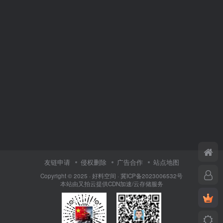
友链申请
侵权删除
广告合作
站点地图
Copyright © 2025 ·
好料空间
·
冀ICP备2023006532号
本站由
又拍云
提供CDN加速/云存储服务