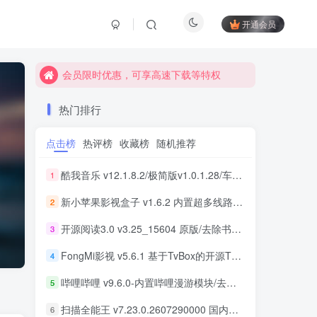
开通会员
会员限时优惠，可享高速下载等特权
会员限时优惠，可享高速下载等特权
会员限时优惠，可享高速下载等特权
热门排行
点击榜
热评榜
收藏榜
随机推荐
酷我音乐 v12.1.8.2/极简版v1.0.1.28/车机版v7.6.2.21 去广告解锁会员版最新可用版
1
新小苹果影视盒子 v1.6.2 内置超多线路 免捐赠版
2
开源阅读3.0 v3.25_15604 原版/去除书源限制/内置书源版 及 2025.09月书源
3
FongMi影视 v5.6.1 基于TvBox的开源TV盒子&安卓影视播放器
4
哔哩哔哩 v9.6.0-内置哔哩漫游模块/去广告精简优化版
5
扫描全能王 v7.23.0.2607290000 国内版/国际版 解锁本地会员
6