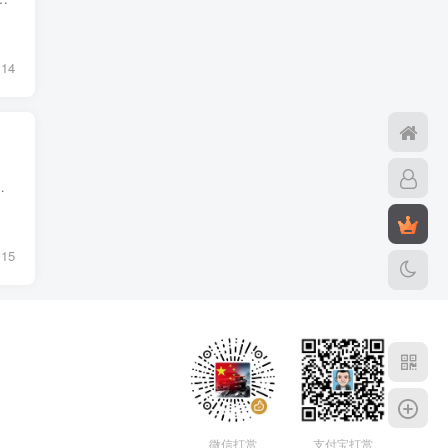
14
壳子就是由TVbox演变而来的竖屏版，导入资源接口后即可起飞
15
微信打赏
支付宝打赏