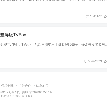
0
902
1-竖屏版TVBox
由最初的CatvodTV猫影视TV变化为TVbox，然后再演变出手机竖屏版壳子，众多开发者参与其中。影音
0
2833
侵权删除
广告合作
站点地图
 2025 ·
好料空间
·
冀ICP备2023006532号
云
提供CDN加速/云存储服务