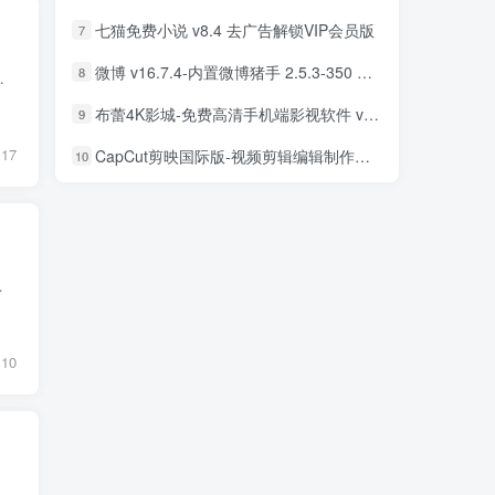
七猫免费小说 v8.4 去广告解锁VIP会员版
7
微博 v16.7.4-内置微博猪手 2.5.3-350 去广告净化模块-支持安卓15
8
保用户在使用过程中获得流畅的体验。它配备了最新版本的EXO和I...
布蕾4K影城-免费高清手机端影视软件 v3.5.1 去广告纯净版
9
17
CapCut剪映国际版-视频剪辑编辑制作工具 v18.8.0 解锁专业版
10
源，免去了到处找影视源的烦恼。
10
制作的接口会进行加密，以防被人复制使用。而TVBOX助手作者黎歌整理汇集了很多目前最热门的接口，而且支持一...