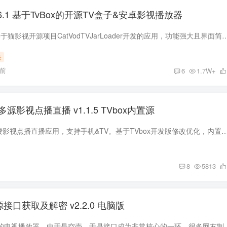
5.6.1 基于TvBox的开源TV盒子&安卓影视播放器
FongMi影视是一款基于猫影视开源项目CatVodTVJarLoader开发的应用，功能强大且界面简洁。该软件采用了Android TV Leanback架构，确
漫
钟前
6
1.7W+
多源影视点播直播 v1.1.5 TVbox内置源
缝纫机Box是一款免费影视点播直播应用，支持手机&TV。基于TVbox开发版修改优化，内置超多高清蓝光影视
8
5813
源接口获取及解密 v2.2.0 电脑版
TVbox这个目前大热的电视播放器，由于是空壳，于是接口成为非常核心的一环，很多网友