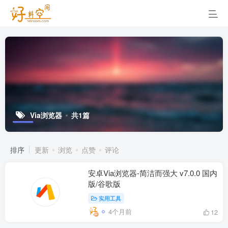
Via浏览器
共1篇
排序
更新
浏览
点赞
评论
安卓Via浏览器-简洁而强大 v7.0.0 国内
版/谷歌版
实用工具
4个月前
12