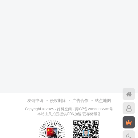
友链申请
侵权删除
广告合作
站点地图
Copyright © 2025 ·
好料空间
·
冀ICP备2023006532号
本站由
又拍云
提供CDN加速/云存储服务