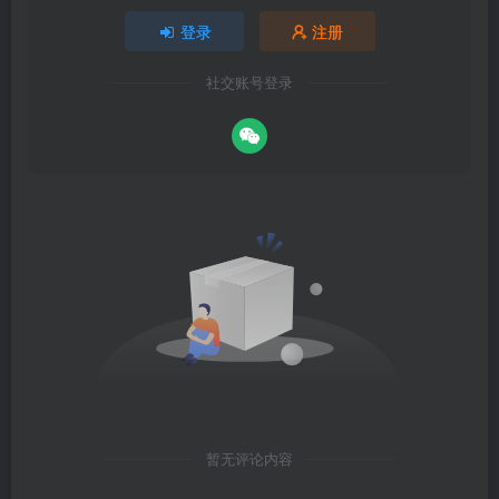
登录
注册
社交账号登录
暂无评论内容