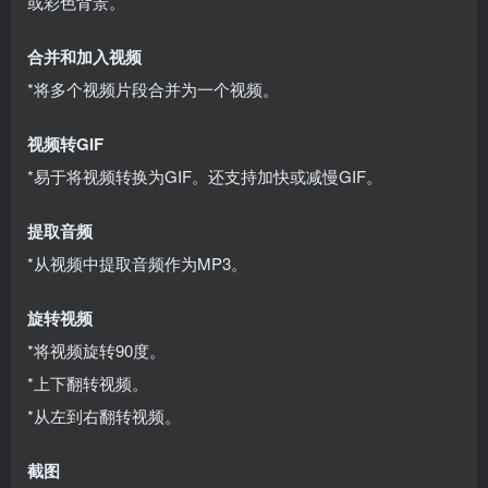
或彩色背景。
合并和加入视频
*将多个视频片段合并为一个视频。
视频转GIF
*易于将视频转换为GIF。还支持加快或减慢GIF。
提取音频
*从视频中提取音频作为MP3。
旋转视频
*将视频旋转90度。
*上下翻转视频。
*从左到右翻转视频。
截图