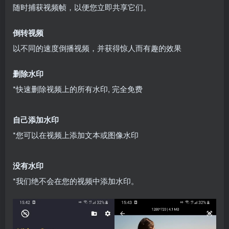
随时捕获视频帧，以便您立即共享它们。
倒转视频
以不同的速度倒播视频，并获得惊人而有趣的效果
删除水印
*快速删除视频上的所有水印, 完全免费
自己添加水印
*您可以在视频上添加文本或图像水印
没有水印
*我们绝不会在您的视频中添加水印。