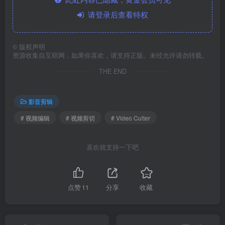
请登录后查看特权
©
版权声明
资源收集自互联网，如果你喜欢，请支持正版。未经允许请勿转载。
THE END
影音剪辑
# 视频编辑
# 视频剪切
# Video Cutter
喜欢就支持一下吧
点赞
11
分享
收藏