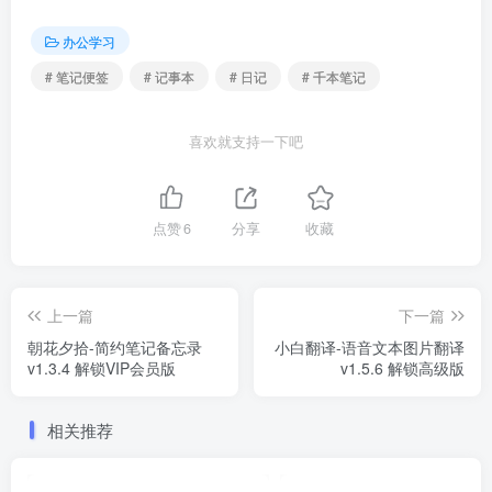
办公学习
# 笔记便签
# 记事本
# 日记
# 千本笔记
喜欢就支持一下吧
点赞
6
分享
收藏
上一篇
下一篇
朝花夕拾-简约笔记备忘录
小白翻译-语音文本图片翻译
v1.3.4 解锁VIP会员版
v1.5.6 解锁高级版
相关推荐