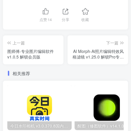
点赞
14
分享
收藏
上一篇
下一篇
图师傅-专业图片编辑软件
AI Morph-Ai照片编辑特效风
v1.0.5 解锁会员版
格滤镜 v1.25.0 解锁Pro专业
版
相关推荐
今日水印相机 v3.0.370.8国内版 / v10.0.170国际版Timemark 去广告解锁VIP会员版
醒图（修图软件）v1