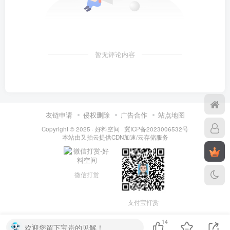
暂无评论内容
友链申请
侵权删除
广告合作
站点地图
Copyright © 2025 ·
好料空间
·
冀ICP备2023006532号
本站由
又拍云
提供CDN加速/云存储服务
微信打赏
支付宝打赏
14
欢迎您留下宝贵的见解！