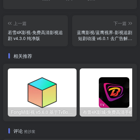
上一篇
下一篇
若雪4K影视-免费高清影视追
蓝鹰影视/蓝鹰视界-影视追剧
剧 v4.3.0 纯净版
短剧动漫 v6.0.1 去广告解锁
会员纯净版
相关推荐
FongMi影视 v5.6.0 基于TvBox的开源TV盒子&安卓影视播放器
布蕾4K影城-免费高清手机端影视
评论
抢沙发