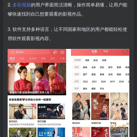
2.
多彩视频
的用户界面简洁清晰，操作简单易懂，让用户能
够快速找到自己想要观看的影视作品。
3. 软件支持多种语言，让不同国家和地区的用户都能轻松使
用软件观看影视内容。