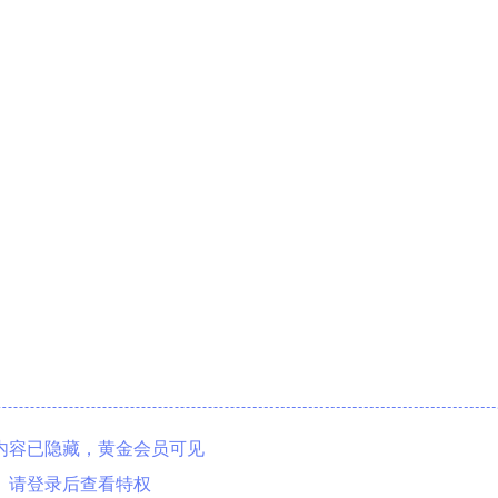
内容已隐藏，黄金会员可见
请登录后查看特权