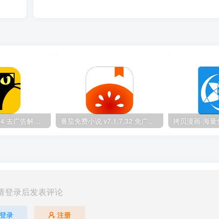
七猫免费小说 v8.4 去广告解锁VIP会员版
番茄免费小说 v7.1.7.32 免广告解锁VIP会员版
请登录后发表评论
登录
注册