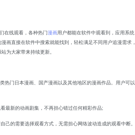
们在线观看，各种热门
漫画
用户都能在软件中观看到，应用系统
的漫画直接在软件中搜索就能找到，轻松满足不同用户追漫需求
源站为大家带来持续更新。
盖各类热门日本漫画、国产漫画以及其他地区的漫画作品。用户可以
观看最新的动画剧集，不再担心错过任何精彩作品;
据自己的需要选择观看方式，无需担心网络波动造成的观看中断