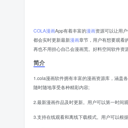
COLA漫画
App有着丰富的
漫画
资源可以让用户
都会实时更新最新
漫画
章节，用户有想要观看
再也不用担心自己会漫画荒。好料空间软件资
简介
1.cola漫画软件拥有丰富的漫画资源库，涵
随时随地享受各种精彩内容;
2.最新漫画作品及时更新。用户可以第一时间
3.支持在线观看和离线下载模式。用户可以根