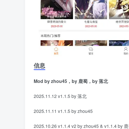
信息
Mod by zhou45，by 鹿蜀，by 落北
2025.11.12 v1.1.5 by 落北
2025.11.11 v1.1.5 by zhou45
2025.10.26 v1.1.4 v2 by zhou45 & v1.1.4 by 