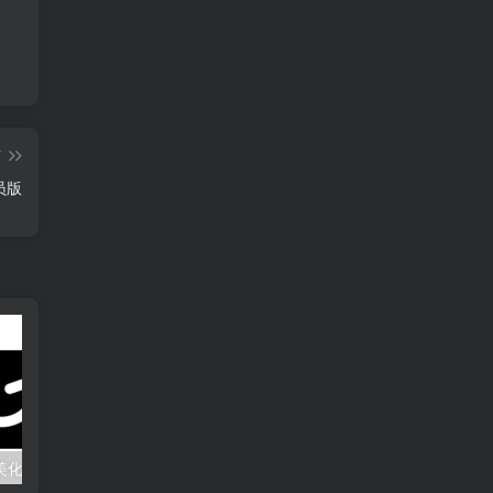
篇
员版
Wink视频人像美化 v2.27.0 解锁会员版
Hypic醒图国际版-照片编辑Ai修图 v8.9.0 解锁VIP会员版