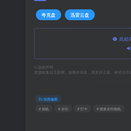
夸克盘
迅雷云盘
此处
©
版权声明
资源收集自互联网，如果你喜欢，请支持正版。未经允许
拍照修图
# 相机
# 水印
# 打卡
# 摸鱼水印相机