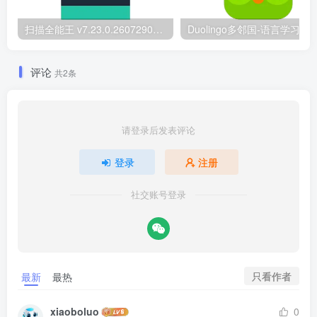
扫描全能王 v7.23.0.2607290000 国内版/国际版 解锁本地会员
Du
评论
共2条
请登录后发表评论
登录
注册
社交账号登录
只看作者
最新
最热
xiaoboluo
0