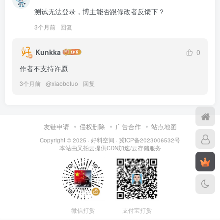
测试无法登录，博主能否跟修改者反馈下？
3个月前
回复
Kunkka
0
作者不支持许愿
3个月前
@
xiaoboluo
回复
友链申请
侵权删除
广告合作
站点地图
Copyright © 2025 ·
好料空间
·
冀ICP备2023006532号
本站由
又拍云
提供CDN加速/云存储服务
微信打赏
支付宝打赏