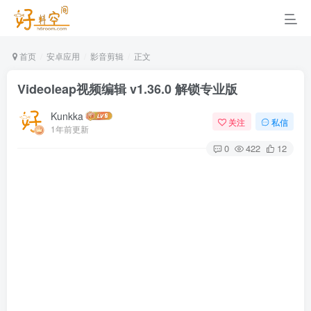
首页
安卓应用
影音剪辑
正文
Videoleap视频编辑 v1.36.0 解锁专业版
Kunkka
关注
私信
1年前更新
0
422
12