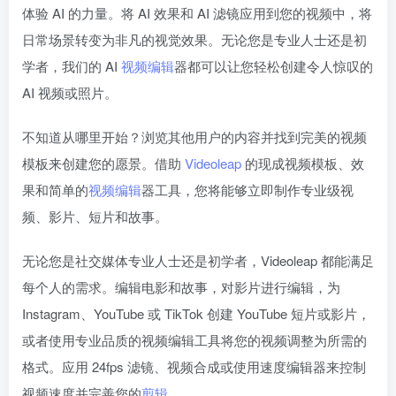
体验 AI 的力量。将 AI 效果和 AI 滤镜应用到您的视频中，将
日常场景转变为非凡的视觉效果。无论您是专业人士还是初
学者，我们的 AI
视频编辑
器都可以让您轻松创建令人惊叹的
AI 视频或照片。
不知道从哪里开始？浏览其他用户的内容并找到完美的视频
模板来创建您的愿景。借助
Videoleap
的现成视频模板、效
果和简单的
视频编辑
器工具，您将能够立即制作专业级视
频、影片、短片和故事。
无论您是社交媒体专业人士还是初学者，Videoleap 都能满足
每个人的需求。编辑电影和故事，对影片进行编辑，为
Instagram、YouTube 或 TikTok 创建 YouTube 短片或影片，
或者使用专业品质的视频编辑工具将您的视频调整为所需的
格式。应用 24fps 滤镜、视频合成或使用速度编辑器来控制
视频速度并完善您的
剪辑
。