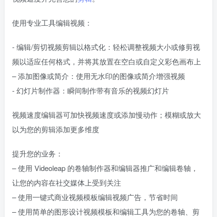
使用专业工具编辑视频：
- 编辑/剪切视频剪辑以格式化：轻松调整视频大小或修剪视
频以适应任何格式，并将其放置在空白或自定义彩色画布上
– 添加图像或简介：使用无水印的图像或简介增强视频
- 幻灯片制作器：瞬间制作带有音乐的视频幻灯片
视频速度编辑器可加快视频速度或添加慢动作；模糊或放大
以为您的剪辑添加更多维度
提升您的业务：
– 使用 Videoleap 的卷轴制作器和编辑器推广和编辑卷轴，
让您的内容在社交媒体上受到关注
– 使用一键式商业视频模板编辑视频广告，节省时间
– 使用简单的图形设计视频模板和编辑工具为您的卷轴、剪