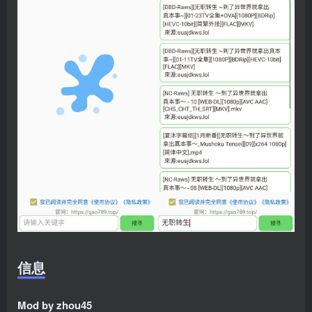
信息
Mod by zhou45