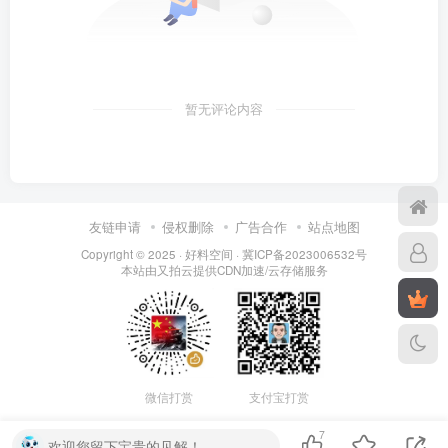
暂无评论内容
友链申请
侵权删除
广告合作
站点地图
Copyright © 2025 ·
好料空间
·
冀ICP备2023006532号
本站由
又拍云
提供CDN加速/云存储服务
微信打赏
支付宝打赏
7
欢迎您留下宝贵的见解！