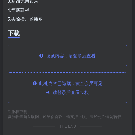
3.精简无用布局
4.简底部栏
5.去除横、轮播图
下载
隐藏内容，请登录后查看
此处内容已隐藏，黄金会员可见
请登录后查看特权
©
版权声明
资源收集自互联网，如果你喜欢，请支持正版。未经允许请勿转载。
THE END