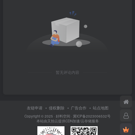
暂无评论内容
友链申请
侵权删除
广告合作
站点地图
Copyright © 2025 ·
好料空间
·
冀ICP备2023006532号
本站由
又拍云
提供CDN加速/云存储服务