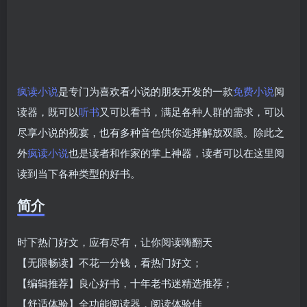
疯读小说
是专门为喜欢看小说的朋友开发的一款
免费小说
阅
读器，既可以
听书
又可以看书，满足各种人群的需求，可以
尽享小说的视宴，也有多种音色供你选择解放双眼。除此之
外
疯读小说
也是读者和作家的掌上神器，读者可以在这里阅
读到当下各种类型的好书。
简介
时下热门好文，应有尽有，让你阅读嗨翻天
【无限畅读】不花一分钱，看热门好文；
【编辑推荐】良心好书，十年老书迷精选推荐；
【舒适体验】全功能阅读器，阅读体验佳