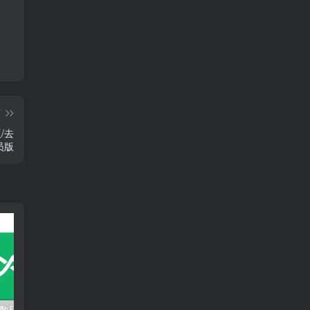
篇
/去
员版
酷安-安卓应用/数码社区 v16.5.1 去广告纯净版
百度网盘 v13.28.9 & 百度网盘体验版v12.8.1 去广告精简版