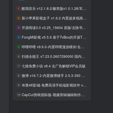
酷我音乐 v12.1.8.2/极简版v1.0.1.28/车机版v7.6.2.21 去广告解锁会员版最新可用版
酷我音乐 v12.1.8.2/极简版v1.0.1.28/车机版v7.6.2.21 去广告解锁会员版最新可用版
1
1
新小苹果影视盒子 v1.6.2 内置超多线路 免捐赠版
新小苹果影视盒子 v1.6.2 内置超多线路 免捐赠版
2
2
开源阅读3.0 v3.25_15604 原版/去除书源限制/内置书源版 及 2025.09月书源
开源阅读3.0 v3.25_15604 原版/去除书源限制/内置书源版 及 2025.09月书源
3
3
FongMi影视 v5.5.9 基于TvBox的开源TV盒子&安卓影视播放器
FongMi影视 v5.5.9 基于TvBox的开源TV盒子&安卓影视播放器
4
4
哔哩哔哩 v9.6.0-内置哔哩漫游模块/去广告精简优化版
哔哩哔哩 v9.6.0-内置哔哩漫游模块/去广告精简优化版
5
5
扫描全能王 v7.23.0.2607290000 国内版/国际版 解锁本地会员
扫描全能王 v7.23.0.2607290000 国内版/国际版 解锁本地会员
6
6
七猫免费小说 v8.4 去广告解锁VIP会员版
七猫免费小说 v8.4 去广告解锁VIP会员版
7
7
微博 v16.7.2-内置微博猪手 2.5.3-350 去广告净化模块-支持安卓15
微博 v16.7.2-内置微博猪手 2.5.3-350 去广告净化模块-支持安卓15
8
8
布蕾4K影城-免费高清手机端影视软件 v3.5.1 去广告纯净版
布蕾4K影城-免费高清手机端影视软件 v3.5.1 去广告纯净版
9
9
CapCut剪映国际版-视频剪辑编辑制作工具 v18.8.0 解锁专业版
CapCut剪映国际版-视频剪辑编辑制作工具 v18.8.0 解锁专业版
10
10