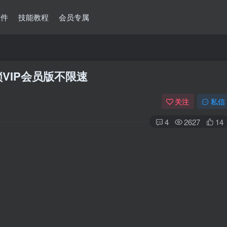
软件
技能教程
会员专属
解锁VIP会员版不限速
关注
私信
4
2627
14