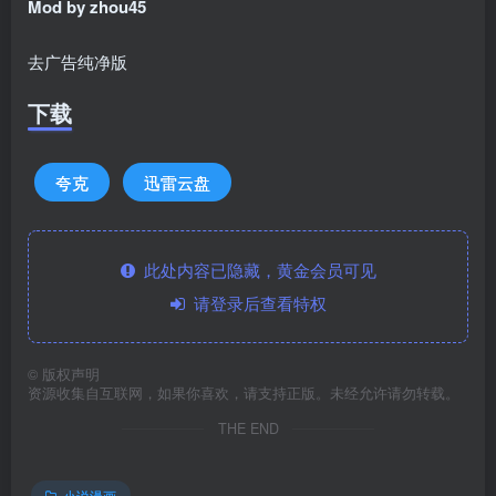
Mod by zhou45
去广告纯净版
下载
夸克
迅雷云盘
此处内容已隐藏，黄金会员可见
请登录后查看特权
©
版权声明
资源收集自互联网，如果你喜欢，请支持正版。未经允许请勿转载。
THE END
小说漫画