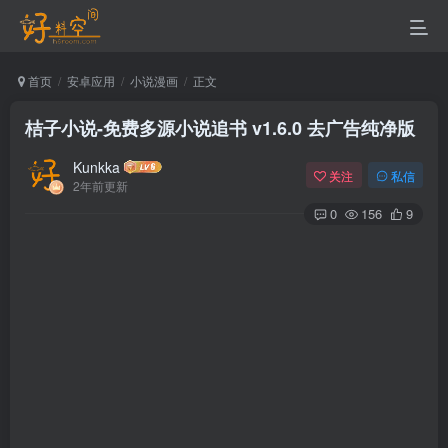
首页
安卓应用
小说漫画
正文
桔子小说-免费多源小说追书 v1.6.0 去广告纯净版
Kunkka
关注
私信
2年前更新
0
156
9