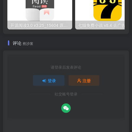
开源阅读3.0 v3.25_15604 原版/去除书源限制/内置书源版 及 2025.09月书源
七猫免费小说 v8.4 去
评论
抢沙发
请登录后发表评论
登录
注册
社交账号登录