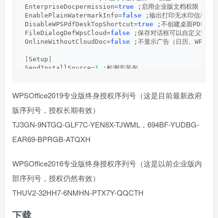
EnterpriseDocpermission=
true
 ;启用企业版文档权限
EnablePlainWatermarkInfo=
false
 ;输出打印无水印信息
DisableWPSPdfDeskTopShortcut=
true
 ;不创建桌面PDF快
FileDialogDefWpsCloud=
false
 ;保存对话框可以自定义WPS
OnlineWithoutCloudDoc=
false
 ;不显示广告（日历、WPS便
[
Setup
]
SendInstallSource=
1
 ;检测安装包 
Silent=
0
 ;
0
带界面标准安装，
1
无界面静默安装 
Sn=TJ3GN-9NTGQ-GLF7C-YEN8X-TJWML ;终身授权序列号 
WPSOffice2019专业版终身授权序列号（这是目前最新政府
SourceDir=oeminfo ;源目录支持读取企业OEM配置文件安装
版序列号，授权长期有效）
TJ3GN-9NTGQ-GLF7C-YEN8X-TJWML，694BF-YUDBG-
EAR69-BPRGB-ATQXH
WPSOffice2016专业版终身授权序列号（这是以前企业版内
部序列号，授权仍然有效）
THUV2-32HH7-6NMHN-PTX7Y-QQCTH
下载