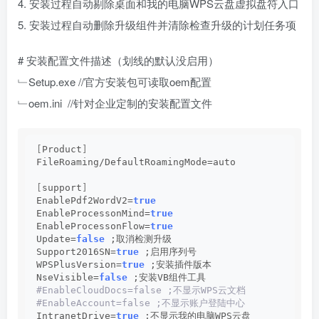
4. 安装过程自动剔除桌面和我的电脑WPS云盘虚拟盘符入口
5. 安装过程自动删除升级组件并清除检查升级的计划任务项
# 安装配置文件描述（划线的默认没启用）
﹂Setup.exe //官方安装包可读取oem配置
﹂oem.ini //针对企业定制的安装配置文件
[
Product
]
FileRoaming/DefaultRoamingMode=auto
[
support
]
EnablePdf2WordV2=
true
EnableProcessonMind=
true
EnableProcessonFlow=
true
Update=
false
 ;取消检测升级
Support2016SN=
true
 ;启用序列号
WPSPlusVersion=
true
 ;安装插件版本
NseVisible=
false
 ;安装VB组件工具
#EnableCloudDocs=false ;不显示WPS云文档
#EnableAccount=false ;不显示账户登陆中心
IntranetDrive=
true
 ;不显示我的电脑WPS云盘