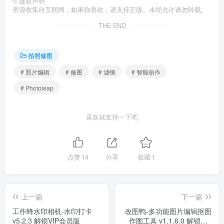
©
版权声明
资源收集自互联网，如果你喜欢，请支持正版。未经允许请勿转载。
THE END
拍照修图
# 照片编辑
# 修图
# 滤镜
# 智能创作
# Photoleap
喜欢就支持一下吧
点赞
14
分享
收藏
1
上一篇
下一篇
工作蜂水印相机-水印打卡
改图鸭-多功能图片编辑抠图
v5.2.3 解锁VIP会员版
作图工具 v1.1.6.0 解锁VIP