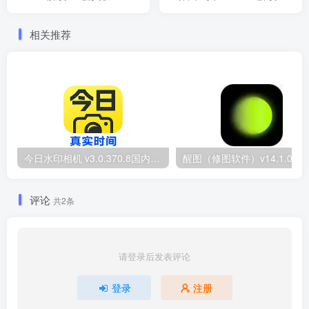
会员版
相关推荐
今日水印相机 v3.0.370.8国内版 / v10.0.188国际版Timemark 去广告解锁VIP会员版
醒图（修图软件）v1
评论
共2条
请登录后发表评论
登录
注册