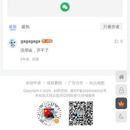
只看作者
最新
最热
gagagaga
0
没用诶，开不了
2年前
回复
友链申请
侵权删除
广告合作
站点地图
Copyright © 2025 ·
好料空间
·
冀ICP备2023006532号
本站由
又拍云
提供CDN加速/云存储服务