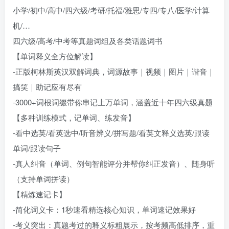
小学/初中/高中/四六级/考研/托福/雅思/专四/专八/医学/计算
机/…
四六级/高考/中考等真题词组及各类话题词书
【单词释义全方位解读】
-正版柯林斯英汉双解词典，词源故事｜视频｜图片｜谐音｜
搞笑｜助记应有尽有
-3000+词根词缀带你串记上万单词，涵盖近十年四六级真题
【多种训练模式，记单词、练发音】
-看中选英/看英选中/听音辨义/拼写题/看英文释义选英/跟读
单词/跟读句子
-真人纠音（单词、例句智能评分并帮你纠正发音）、随身听
（支持单词拼读）
【精炼速记卡】
-简化词义卡：1秒速看精选核心知识，单词速记效果好
-考义突出：真题考过的释义标粗展示，按考频高低排序，重