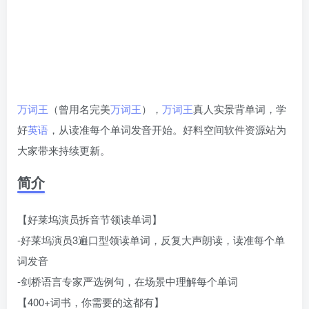
万词王
（曾用名完美
万词王
），
万词王
真人实景背单词，学
好
英语
，从读准每个单词发音开始。好料空间软件资源站为
大家带来持续更新。
简介
【好莱坞演员拆音节领读单词】
-好莱坞演员3遍口型领读单词，反复大声朗读，读准每个单
词发音
-剑桥语言专家严选例句，在场景中理解每个单词
【400+词书，你需要的这都有】