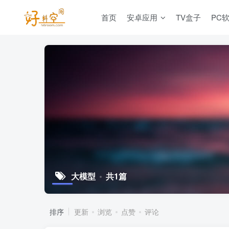
首页
安卓应用
TV盒子
PC
大模型
共1篇
排序
更新
浏览
点赞
评论