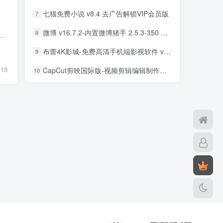
七猫免费小说 v8.4 去广告解锁VIP会员版
7
微博 v16.7.2-内置微博猪手 2.5.3-350 去广告净化模块-支持安卓15
8
用模型等大模型，基于跨知识领域和自然语言理解能力的大模型AI产品。期望通过AI能力帮助用户在逻辑推理、职场办公、知识学习、趣味创...
布蕾4K影城-免费高清手机端影视软件 v3.5.1 去广告纯净版
9
15
CapCut剪映国际版-视频剪辑编辑制作工具 v18.8.0 解锁专业版
10