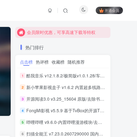
开通会员
会员限时优惠，可享高速下载等特权
会员限时优惠，可享高速下载等特权
会员限时优惠，可享高速下载等特权
热门排行
点击榜
热评榜
收藏榜
随机推荐
酷我音乐 v12.1.8.2/极简版v1.0.1.28/车机版v7.6.2.21 去广告解锁会员版最新可用版
1
新小苹果影视盒子 v1.6.2 内置超多线路 免捐赠版
2
开源阅读3.0 v3.25_15604 原版/去除书源限制/内置书源版 及 2025.09月书源
3
FongMi影视 v5.5.9 基于TvBox的开源TV盒子&安卓影视播放器
4
哔哩哔哩 v9.6.0-内置哔哩漫游模块/去广告精简优化版
5
扫描全能王 v7.23.0.2607290000 国内版/国际版 解锁本地会员
6