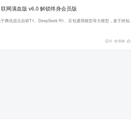
I R1联网满血版 v6.0 解锁终身会员版
AI R1联网满血版依托于腾讯混元自研T1、DeepSeek R1、豆包通
0
508