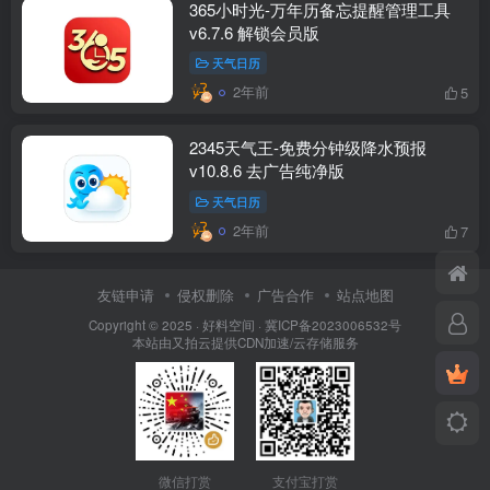
365小时光-万年历备忘提醒管理工具
v6.7.6 解锁会员版
天气日历
2年前
5
2345天气王-免费分钟级降水预报
v10.8.6 去广告纯净版
天气日历
2年前
7
友链申请
侵权删除
广告合作
站点地图
Copyright © 2025 ·
好料空间
·
冀ICP备2023006532号
本站由
又拍云
提供CDN加速/云存储服务
微信打赏
支付宝打赏