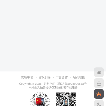
友链申请
侵权删除
广告合作
站点地图
Copyright © 2025 ·
好料空间
·
冀ICP备2023006532号
本站由
又拍云
提供CDN加速/云存储服务