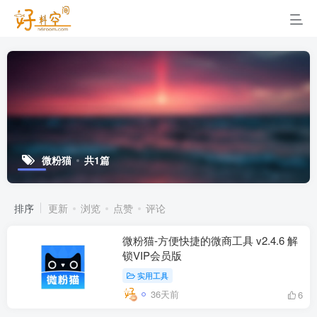
微粉猫
共1篇
排序
更新
浏览
点赞
评论
微粉猫-方便快捷的微商工具 v2.4.6 解
锁VIP会员版
实用工具
36天前
6