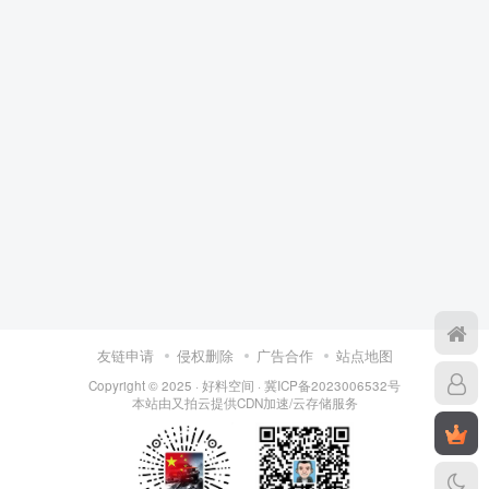
友链申请
侵权删除
广告合作
站点地图
Copyright © 2025 ·
好料空间
·
冀ICP备2023006532号
本站由
又拍云
提供CDN加速/云存储服务