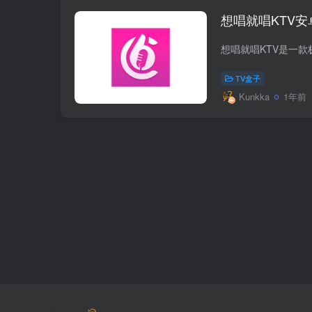
想唱就唱KTV安卓T
TV盒子
Kunkka
1年前