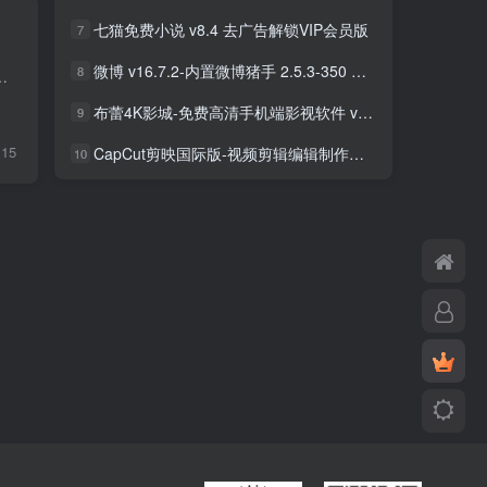
七猫免费小说 v8.4 去广告解锁VIP会员版
7
微博 v16.7.2-内置微博猪手 2.5.3-350 去广告净化模块-支持安卓15
8
给你带来非常人性化的点歌平台，你能够自动恢复已点的歌曲，还可以跳过坏歌和坏硬盘，支持大型歌...
布蕾4K影城-免费高清手机端影视软件 v3.5.1 去广告纯净版
9
15
CapCut剪映国际版-视频剪辑编辑制作工具 v18.8.0 解锁专业版
10