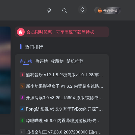
开通会员
会员限时优惠，可享高速下载等特权
会员限时优惠，可享高速下载等特权
会员限时优惠，可享高速下载等特权
热门排行
点击榜
热评榜
收藏榜
随机推荐
酷我音乐 v12.1.8.2/极简版v1.0.1.28/车机版v7.6.2.21 去广告解锁会员版最新可用版
1
新小苹果影视盒子 v1.6.2 内置超多线路 免捐赠版
2
开源阅读3.0 v3.25_15604 原版/去除书源限制/内置书源版 及 2025.09月书源
3
FongMi影视 v5.5.9 基于TvBox的开源TV盒子&安卓影视播放器
4
哔哩哔哩 v9.6.0-内置哔哩漫游模块/去广告精简优化版
5
扫描全能王 v7.23.0.2607290000 国内版/国际版 解锁本地会员
6