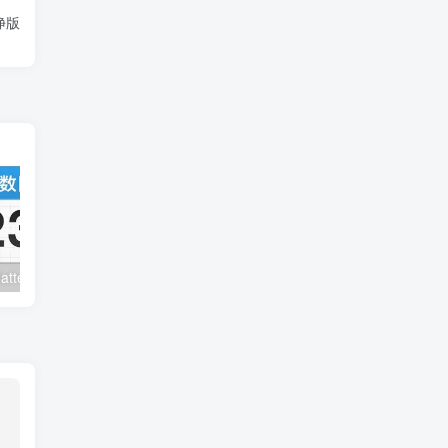
净版
倒数日-Days Matter v2.0.57 解锁高级版
吉历万年历-老黄历日历 v9.9 解锁VIP会员版