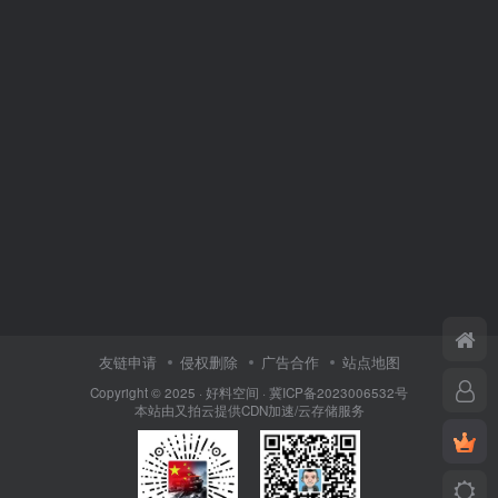
友链申请
侵权删除
广告合作
站点地图
Copyright © 2025 ·
好料空间
·
冀ICP备2023006532号
本站由
又拍云
提供CDN加速/云存储服务