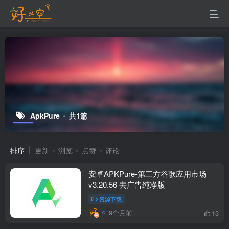
ApkPure
共1篇
排序
更新
浏览
点赞
评论
安卓APKPure-第三方谷歌应用市场
v3.20.56 去广告纯净版
资源下载
9个月前
13