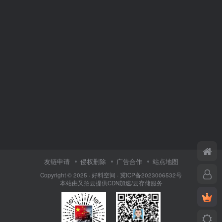
友链申请
侵权删除
广告合作
站点地图
Copyright © 2025 ·
好料空间
·
冀ICP备2023006532号
本站由
又拍云
提供CDN加速/云存储服务