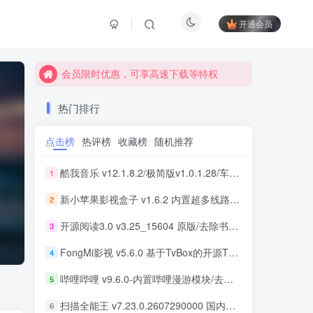
开通会员
会员限时优惠，可享高速下载等特权
会员限时优惠，可享高速下载等特权
会员限时优惠，可享高速下载等特权
热门排行
点击榜
热评榜
收藏榜
随机推荐
酷我音乐 v12.1.8.2/极简版v1.0.1.28/车机版v7.6.2.21 去广告解锁会员版最新可用版
1
新小苹果影视盒子 v1.6.2 内置超多线路 免捐赠版
2
开源阅读3.0 v3.25_15604 原版/去除书源限制/内置书源版 及 2025.09月书源
3
FongMi影视 v5.6.0 基于TvBox的开源TV盒子&安卓影视播放器
4
哔哩哔哩 v9.6.0-内置哔哩漫游模块/去广告精简优化版
5
扫描全能王 v7.23.0.2607290000 国内版/国际版 解锁本地会员
6