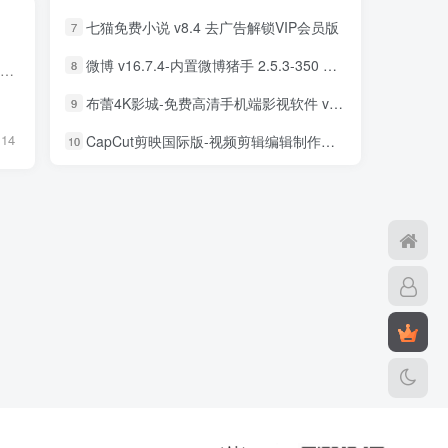
七猫免费小说 v8.4 去广告解锁VIP会员版
7
微博 v16.7.4-内置微博猪手 2.5.3-350 去广告净化模块-支持安卓15
8
Adobe Audition 简称Au，是一款面向从事音频处理和视频制作领域专业人士的专业工具，为他们提供了几乎无限的可能性。其易用性与操作灵活性完美结合，使用户能够创建出顶级的母版，进行编辑、混...
布蕾4K影城-免费高清手机端影视软件 v3.5.1 去广告纯净版
9
14
CapCut剪映国际版-视频剪辑编辑制作工具 v18.8.0 解锁专业版
10